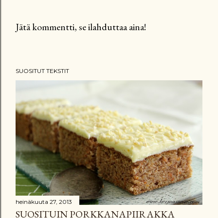
Jätä kommentti, se ilahduttaa aina!
L
ä
h
SUOSITUT TEKSTIT
e
t
ä
k
o
m
m
e
n
t
t
heinäkuuta 27, 2013
SUOSITUIN PORKKANAPIIRAKKA
i