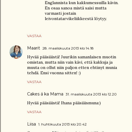
Englannista kun kakkumessuilla kävin.
En osaa sanoa mistä saisi mutta
varmasti jostain
leivontatarvikeliikkeestä löytyy.
VASTAA
Maarit
28. maaliskuuta 2013 klo 14.18
Hyvää pääsiäistä! Juurikin samanlaisen muotin
omistan, mutta niin vain kävi, että kakkuja ja
muuta on ollut niin paljon etten ehtinyt munia
tehdä. Ensi vuonna sitten! :)
VASTAA
Cakes á ka Mama
31. maaliskuuta 2013 klo 12.20
Hyvää pääsiäistä! Ihana pääsiäismuna:)
VASTAA
Liisa
1. huhtikuuta 2013 klo 20.42