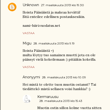
Unknown
27. maaliskuuta 2013 klo 19.30
Iloista Pääsiäistä ja makeaa kevättä!
Sitä enteilee edellinen postauksesikin.
nami-hiiri.vuodatus.net
VASTAA
Migu
28. maaliskuuta 2013 klo 9.19
Iloista Pääsiäistä =)
multa löytyy tuo samainen muotti jota en ole
päässyt vielä kokeilemaan :) pitääkin kokeilla.
VASTAA
Anonyymi
28. maaliskuuta 2013 klo 10.09
Hei mistä te olette tuon muotin ostanut? Tai
tiedättekö mistä sellasen voisi hankkia? :)
Kermaruusu
28. maaliskuuta 2013 klo 15.43
Muotin ostin sillon kolme vuotta sitten