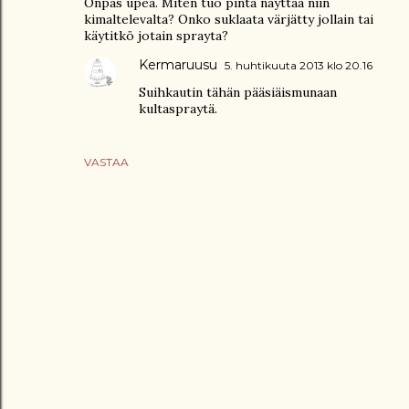
Onpas upea. Miten tuo pinta näyttää niin
kimaltelevalta? Onko suklaata värjätty jollain tai
käytitkö jotain sprayta?
Kermaruusu
5. huhtikuuta 2013 klo 20.16
Suihkautin tähän pääsiäismunaan
kultaspraytä.
VASTAA