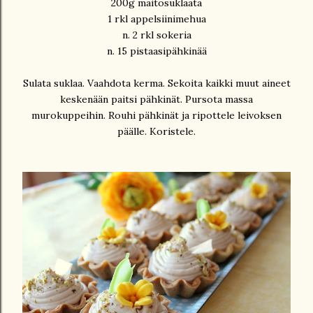
200g maitosuklaata
1 rkl appelsiinimehua
n. 2 rkl sokeria
n. 15 pistaasipähkinää
Sulata suklaa. Vaahdota kerma. Sekoita kaikki muut aineet
keskenään paitsi pähkinät. Pursota massa
murokuppeihin. Rouhi pähkinät ja ripottele leivoksen
päälle. Koristele.