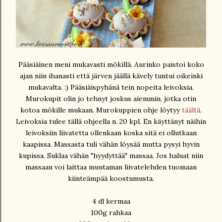
Pääsiäinen meni mukavasti mökillä. Aurinko paistoi koko
ajan niin ihanasti että järven jäällä kävely tuntui oikeinki
mukavalta. :) Pääsiäispyhänä tein nopeita leivoksia.
Murokupit olin jo tehnyt joskus aiemmin, jotka otin
kotoa mökille mukaan. Murokuppien ohje löytyy
täältä
.
Leivoksia tulee tällä ohjeella n. 20 kpl. En käyttänyt näihin
leivoksiin liivatetta ollenkaan koska sitä ei ollutkaan
kaapissa. Massasta tuli vähän löysää mutta pysyi hyvin
kupissa. Suklaa vähän "hyydyttää" massaa. Jos haluat niin
massaan voi laittaa muutaman liivatelehden tuomaan
kiinteämpää koostumusta.
4 dl kermaa
100g rahkaa