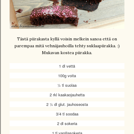
Tästä piirakasta kyllä voisin melkein sanoa että on
parempaa mitä vehnäjauhoilla tehty suklaapiirakka. :)
Mukavan kostea piirakka.
1 dl vettä
100g voita
½ tl suolaa
2 rkl kaakaojauhetta
2 ½ dl glut. jauhoseosta
3/4 tl soodaa
2 dl sokeria
1 tl vaniljasokeria