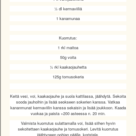
½ dl kermaviiliä
1 kanamunaa
Kuorrutus:
1 rkl maitoa
50g voita
½ rkl kaakaojauhetta
125g tomusokeria
Keitä vesi, voi, kaakaojauhe ja suola kattilassa, jäähdytä. Sekoita
sooda jauhoihin ja lisää seokseen sokerien kanssa. Vatkaa
kananmunat kermaviilin kanssa sekaisin ja lisää joukkoon. Kaada
vuokaa ja paista +200 asteessa n. 20 min.
Valmista kuorrutus sulattamalla voi, lisää siihen hyvin
sekoitettaen kaakaojauhe ja tomusokeri. Levitä kuorrutus
jäähtyneen pohjan päälle, koristele.