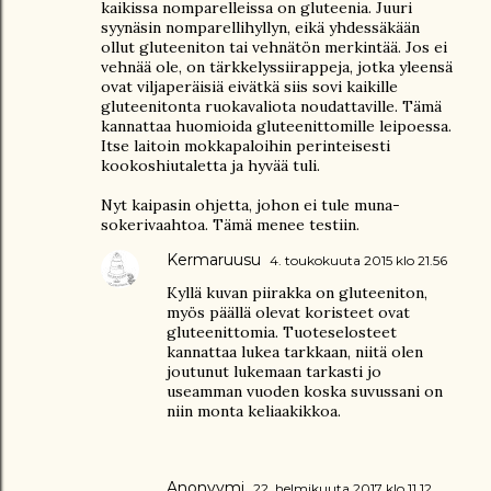
kaikissa nomparelleissa on gluteenia. Juuri
syynäsin nomparellihyllyn, eikä yhdessäkään
ollut gluteeniton tai vehnätön merkintää. Jos ei
vehnää ole, on tärkkelyssiirappeja, jotka yleensä
ovat viljaperäisiä eivätkä siis sovi kaikille
gluteenitonta ruokavaliota noudattaville. Tämä
kannattaa huomioida gluteenittomille leipoessa.
Itse laitoin mokkapaloihin perinteisesti
kookoshiutaletta ja hyvää tuli.
Nyt kaipasin ohjetta, johon ei tule muna-
sokerivaahtoa. Tämä menee testiin.
Kermaruusu
4. toukokuuta 2015 klo 21.56
Kyllä kuvan piirakka on gluteeniton,
myös päällä olevat koristeet ovat
gluteenittomia. Tuoteselosteet
kannattaa lukea tarkkaan, niitä olen
joutunut lukemaan tarkasti jo
useamman vuoden koska suvussani on
niin monta keliaakikkoa.
Anonyymi
22. helmikuuta 2017 klo 11.12