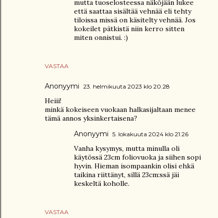
mutta tuoselosteessa näköjään lukee
että saattaa sisältää vehnää eli tehty
tiloissa missä on käsitelty vehnää. Jos
kokeilet pätkistä niin kerro sitten
miten onnistui. :)
VASTAA
Anonyymi
23. helmikuuta 2023 klo 20.28
Heiii!
minkä kokeiseen vuokaan halkasijaltaan menee
tämä annos yksinkertaisena?
Anonyymi
5. lokakuuta 2024 klo 21.26
Vanha kysymys, mutta minulla oli
käytössä 23cm foliovuoka ja siihen sopi
hyvin. Hieman isompaankin olisi ehkä
taikina riittänyt, sillä 23cm:ssä jäi
keskeltä koholle.
VASTAA