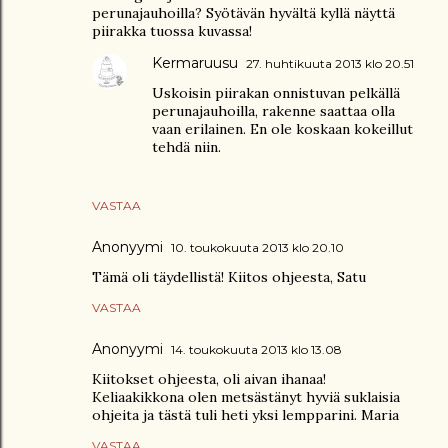
perunajauhoilla? Syötävän hyvältä kyllä näyttä
piirakka tuossa kuvassa!
Kermaruusu
27. huhtikuuta 2013 klo 20.51
Uskoisin piirakan onnistuvan pelkällä
perunajauhoilla, rakenne saattaa olla
vaan erilainen. En ole koskaan kokeillut
tehdä niin.
VASTAA
Anonyymi
10. toukokuuta 2013 klo 20.10
Tämä oli täydellistä! Kiitos ohjeesta, Satu
VASTAA
Anonyymi
14. toukokuuta 2013 klo 13.08
Kiitokset ohjeesta, oli aivan ihanaa!
Keliaakikkona olen metsästänyt hyviä suklaisia
ohjeita ja tästä tuli heti yksi lempparini. Maria
VASTAA