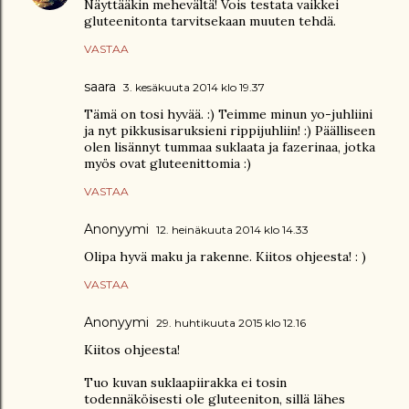
Näyttääkin mehevältä! Vois testata vaikkei
gluteenitonta tarvitsekaan muuten tehdä.
VASTAA
saara
3. kesäkuuta 2014 klo 19.37
Tämä on tosi hyvää. :) Teimme minun yo-juhliini
ja nyt pikkusisaruksieni rippijuhliin! :) Päälliseen
olen lisännyt tummaa suklaata ja fazerinaa, jotka
myös ovat gluteenittomia :)
VASTAA
Anonyymi
12. heinäkuuta 2014 klo 14.33
Olipa hyvä maku ja rakenne. Kiitos ohjeesta! : )
VASTAA
Anonyymi
29. huhtikuuta 2015 klo 12.16
Kiitos ohjeesta!
Tuo kuvan suklaapiirakka ei tosin
todennäköisesti ole gluteeniton, sillä lähes