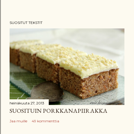
L
ä
h
SUOSITUT TEKSTIT
e
t
ä
k
o
m
m
e
n
t
t
heinäkuuta 27, 2013
SUOSITUIN PORKKANAPIIRAKKA
i
Jaa muille
49 kommenttia