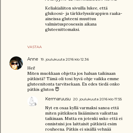
Keliakialiiton sivuilla lukee, että
glukoosi- ja tärkkelyssiirappien raaka-
aineissa gluteeni muuttuu
valmistusprosessin aikana
gluteenittomaksi.
VASTAA
Anne
19. joulukuuta 2016 klo 12.36
Hei!
Miten muokkaan ohjetta jos haluan taikinaan
pätkistä? Tämä oli tosi hyvä ohje vaikka emme
gluteenitonta tarvitsekaan. En edes tiedä onko
pätkis gluton 😇
Kermaruusu
20. joulukuuta 2016 klo 17.55
Nyt en osaa kyllä varmaksi sanoa että
miten pätkiksen lisääminen vaikuttaa
taikinaan. Mutta en jotenki usko että ei
onnistuisi jos laittaisit pätkistä esim
rouheena. Pätkis ei sisällä vehnää