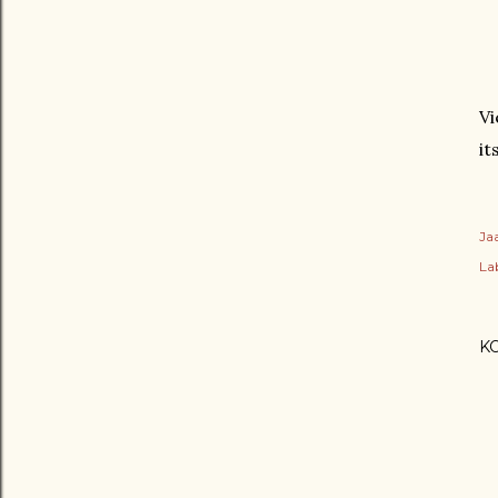
Vi
it
Ja
Lab
K