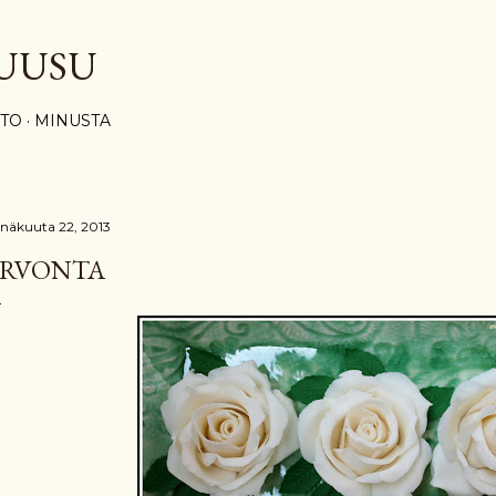
Siirry pääsisältöön
UUSU
STO
MINUSTA
inäkuuta 22, 2013
RVONTA