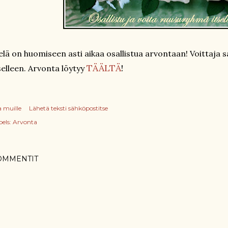
elä on huomiseen asti aikaa osallistua arvontaan! Voittaj
TÄÄLTÄ
!
selleen. Arvonta löytyy
a muille
Lähetä teksti sähköpostitse
els:
Arvonta
OMMENTIT