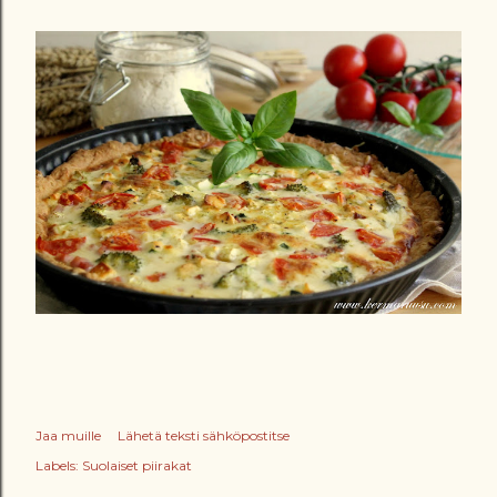
Jaa muille
Lähetä teksti sähköpostitse
Labels:
Suolaiset piirakat