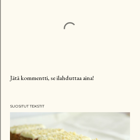
Jätä kommentti, se ilahduttaa aina!
L
ä
h
SUOSITUT TEKSTIT
e
t
ä
k