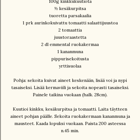
100g kinkkukuutiota
½ kesäkurpitsa
tuoretta parsakaalia
1 prk aurinkokuivattu tomaatti salaattijuustoa
2 tomaattia
juustoraastetta
2 dl emmental ruokakermaa
1 kananmuna
pippurisekoitusta
yrttisuolaa
Pohja: sekoita kuivat aineet keskenään, lisää voi ja nypi
tasaiseksi. Lisää kermaviili ja sekoita nopeasti tasaiseksi.
Painele taikina vuokaan (halk. 28cm).
Kuutioi kinkku, kesäkurpitsa ja tomaatti. Laita täytteen
aineet pohjan päälle. Sekoita ruokakermaan kananmuna ja
mausteet. Kaada lopuksi vuokaan. Paista 200 asteessa
n.45 min.