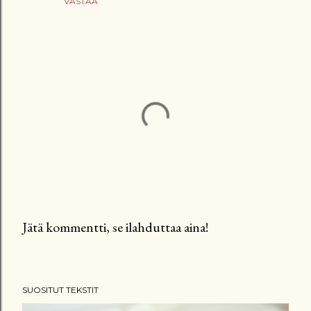
VASTAA
Jätä kommentti, se ilahduttaa aina!
L
ä
h
SUOSITUT TEKSTIT
e