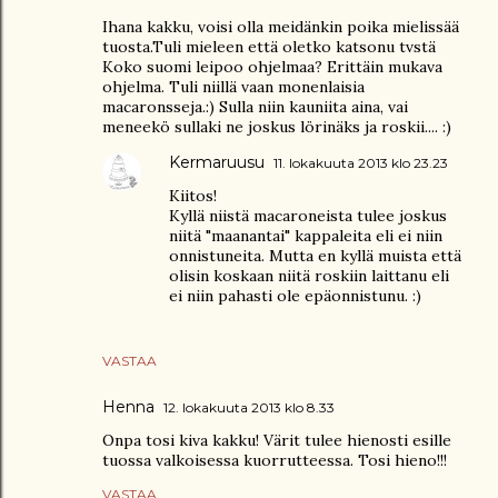
Ihana kakku, voisi olla meidänkin poika mielissää
tuosta.Tuli mieleen että oletko katsonu tvstä
Koko suomi leipoo ohjelmaa? Erittäin mukava
ohjelma. Tuli niillä vaan monenlaisia
macaronsseja.:) Sulla niin kauniita aina, vai
meneekö sullaki ne joskus lörinäks ja roskii.... :)
Kermaruusu
11. lokakuuta 2013 klo 23.23
Kiitos!
Kyllä niistä macaroneista tulee joskus
niitä "maanantai" kappaleita eli ei niin
onnistuneita. Mutta en kyllä muista että
olisin koskaan niitä roskiin laittanu eli
ei niin pahasti ole epäonnistunu. :)
VASTAA
Henna
12. lokakuuta 2013 klo 8.33
Onpa tosi kiva kakku! Värit tulee hienosti esille
tuossa valkoisessa kuorrutteessa. Tosi hieno!!!
VASTAA