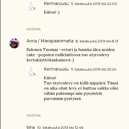
Kermaruusu
11. lokakuuta 2013 klo 22.00
Kiitos! :)
VASTAA
Anna / Marsipaanimafia
8. lokakuuta 2013 klo 8.13
Sulonen Tuomas -veturi ja hauska idea noiden
cake -popsien esillelaittoon tuo styroxlevy
kertakäyttökankaineen :)
Kermaruusu
11. lokakuuta 2013 klo 23.24
Kiitos!
Tuo styroxlevy on kyllä näppärä. Tässä
on aika ohut levy, ei haittaa vaikka olisi
vähän paksumpi niin pysyisivät
paremmin pystyssä.
VASTAA
tiina
10. lokakuuta 2013 klo 12.46