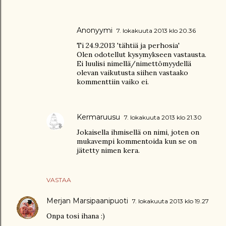
Anonyymi
7. lokakuuta 2013 klo 20.36
Ti 24.9.2013 'tähtiä ja perhosia'
Olen odotellut kysymykseen vastausta.
Ei luulisi nimellä/nimettömyydellä
olevan vaikutusta siihen vastaako
kommenttiin vaiko ei.
Kermaruusu
7. lokakuuta 2013 klo 21.30
Jokaisella ihmisellä on nimi, joten on
mukavempi kommentoida kun se on
jätetty nimen kera.
VASTAA
Merjan Marsipaanipuoti
7. lokakuuta 2013 klo 19.27
Onpa tosi ihana :)