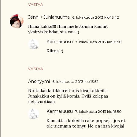
VASTAA
Jenni / Juhlahuuma
6. lokakuuta 2013 klo 15.42
Ihana kakku!!!! Ihan mielettömän kauniit
yksityiskohdat, siis vau! :)
Kermaruusu
7. lokakuuta 2013 klo 15.50
Kiitos! :)
VASTAA
Anonyymi
6. lokakuuta 2013 klo 15.52
Noita kakkutikkareit olis kiva kokkeilla.
Junakakku on kyllä komia. Kyllä kelepaa
neljävuotiaan.
Kermaruusu
7. lokakuuta 2013 klo 15.50
Kannattaa kokeilla cake popseja, jos et
ole aiemmin tehnyt. Ne on ihan kivojal