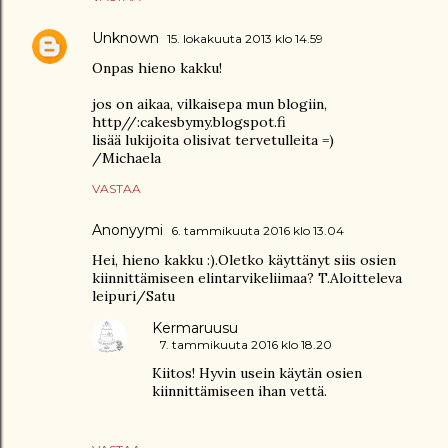
Unknown
15. lokakuuta 2013 klo 14.59
Onpas hieno kakku!
jos on aikaa, vilkaisepa mun blogiin,
http//:cakesbymy.blogspot.fi
lisää lukijoita olisivat tervetulleita =)
/Michaela
VASTAA
Anonyymi
6. tammikuuta 2016 klo 13.04
Hei, hieno kakku :).Oletko käyttänyt siis osien
kiinnittämiseen elintarvikeliimaa? T.Aloitteleva
leipuri/Satu
Kermaruusu
7. tammikuuta 2016 klo 18.20
Kiitos! Hyvin usein käytän osien
kiinnittämiseen ihan vettä.