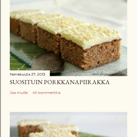
t
ä
k
o
m
m
e
n
t
t
heinäkuuta 27, 2013
SUOSITUIN PORKKANAPIIRAKKA
i
Jaa muille
49 kommenttia