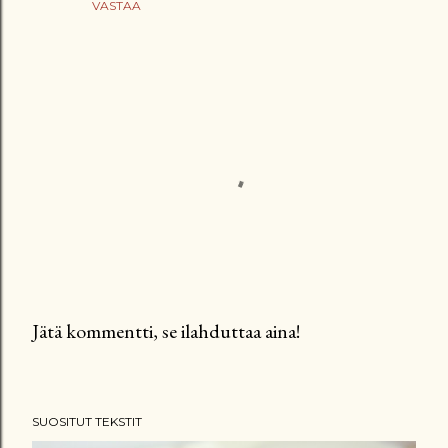
VASTAA
Jätä kommentti, se ilahduttaa aina!
L
ä
h
SUOSITUT TEKSTIT
e