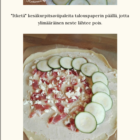
"Itketä" kesäkurpitsaviipaleita talouspaperin päällä, jotta
ylimääräinen neste lähtee pois.