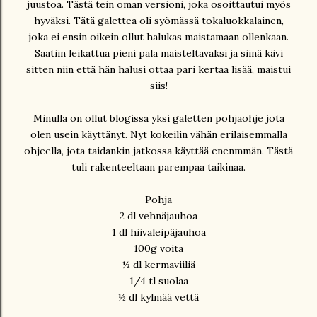
juustoa. Tästä tein oman versioni, joka osoittautui myös
hyväksi. Tätä galettea oli syömässä tokaluokkalainen,
joka ei ensin oikein ollut halukas maistamaan ollenkaan.
Saatiin leikattua pieni pala maisteltavaksi ja siinä kävi
sitten niin että hän halusi ottaa pari kertaa lisää, maistui
siis!
Minulla on ollut blogissa yksi galetten pohjaohje jota
olen usein käyttänyt. Nyt kokeilin vähän erilaisemmalla
ohjeella, jota taidankin jatkossa käyttää enenmmän. Tästä
tuli rakenteeltaan parempaa taikinaa.
Pohja
2 dl vehnäjauhoa
1 dl hiivaleipäjauhoa
100g voita
½ dl kermaviiliä
1/4 tl suolaa
½ dl kylmää vettä