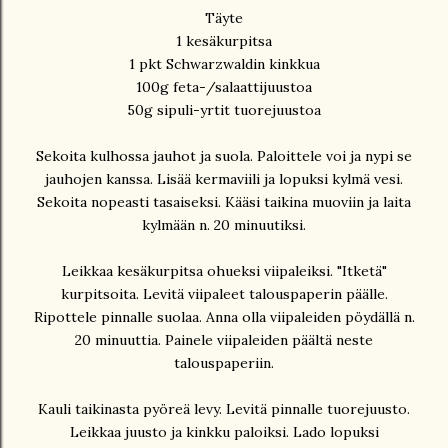
Täyte
1 kesäkurpitsa
1 pkt Schwarzwaldin kinkkua
100g feta-/salaattijuustoa
50g sipuli-yrtit tuorejuustoa
Sekoita kulhossa jauhot ja suola. Paloittele voi ja nypi se
jauhojen kanssa. Lisää kermaviili ja lopuksi kylmä vesi.
Sekoita nopeasti tasaiseksi. Kääsi taikina muoviin ja laita
kylmään n. 20 minuutiksi.
Leikkaa kesäkurpitsa ohueksi viipaleiksi. "Itketä"
kurpitsoita. Levitä viipaleet talouspaperin päälle.
Ripottele pinnalle suolaa. Anna olla viipaleiden pöydällä n.
20 minuuttia. Painele viipaleiden päältä neste
talouspaperiin.
Kauli taikinasta pyöreä levy. Levitä pinnalle tuorejuusto.
Leikkaa juusto ja kinkku paloiksi. Lado lopuksi