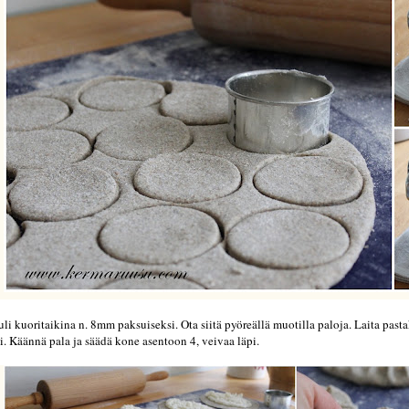
li kuoritaikina n. 8mm paksuiseksi. Ota siitä pyöreällä muotilla paloja. Laita past
i. Käännä pala ja säädä kone asentoon 4, veivaa läpi.