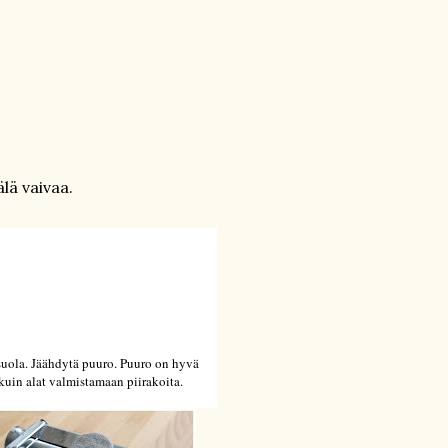
lä vaivaa.
a suola. Jäähdytä puuro. Puuro on hyvä
uin alat valmistamaan piirakoita.