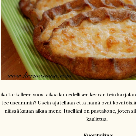
ika tarkalleen vuosi aikaa kun edellisen kerran tein karjalan
tee useammin? Usein ajatellaan että nämä ovat kovatöisiä
näissä kauan aikaa mene. Itselläni on pastakone, joten si
kaulittua.
Kuoritaikina: