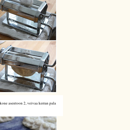
akone asentoon 2, veivaa kerran pala