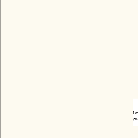
Lev
pii