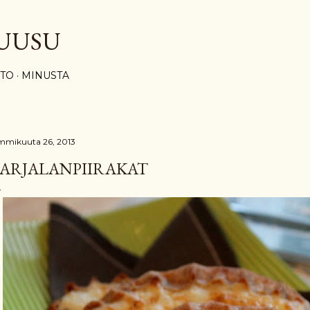
Siirry pääsisältöön
UUSU
STO
MINUSTA
mmikuuta 26, 2013
ARJALANPIIRAKAT