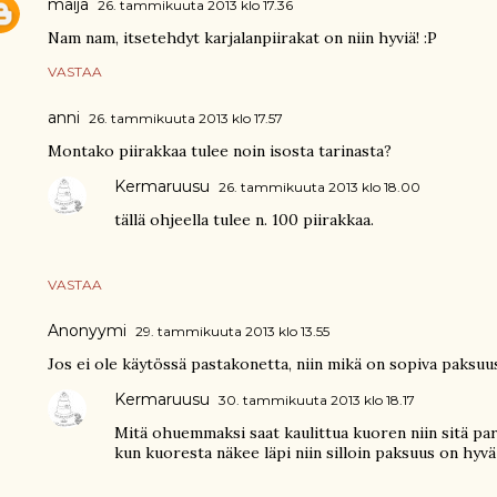
maija
26. tammikuuta 2013 klo 17.36
Nam nam, itsetehdyt karjalanpiirakat on niin hyviä! :P
VASTAA
anni
26. tammikuuta 2013 klo 17.57
Montako piirakkaa tulee noin isosta tarinasta?
Kermaruusu
26. tammikuuta 2013 klo 18.00
tällä ohjeella tulee n. 100 piirakkaa.
VASTAA
Anonyymi
29. tammikuuta 2013 klo 13.55
Jos ei ole käytössä pastakonetta, niin mikä on sopiva paksuus
Kermaruusu
30. tammikuuta 2013 klo 18.17
Mitä ohuemmaksi saat kaulittua kuoren niin sitä par
kun kuoresta näkee läpi niin silloin paksuus on hyvä e