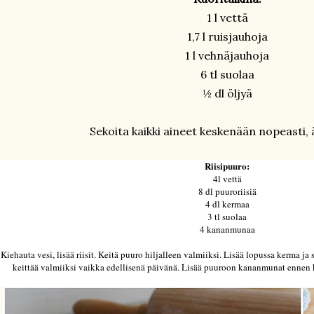
1 l vettä
1,7 l ruisjauhoja
1 l vehnäjauhoja
6 tl suolaa
½ dl öljyä
Sekoita kaikki aineet keskenään nopeasti, ä
Riisipuuro:
4l vettä
8 dl puuroriisiä
4 dl kermaa
3 tl suolaa
4 kananmunaa
Kiehauta vesi, lisää riisit. Keitä puuro hiljalleen valmiiksi. Lisää lopussa kerma j
keittää valmiiksi vaikka edellisenä päivänä. Lisää puuroon kananmunat ennen k