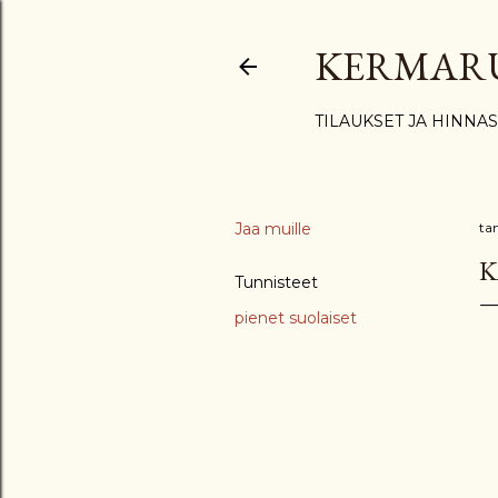
KERMAR
TILAUKSET JA HINNA
Jaa muille
ta
K
Tunnisteet
pienet suolaiset