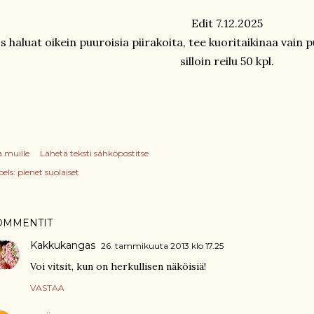
Edit 7.12.2025
s haluat oikein puuroisia piirakoita, tee kuoritaikinaa vain p
silloin reilu 50 kpl.
a muille
Lähetä teksti sähköpostitse
els:
pienet suolaiset
OMMENTIT
Kakkukangas
26. tammikuuta 2013 klo 17.25
Voi vitsit, kun on herkullisen näköisiä!
VASTAA