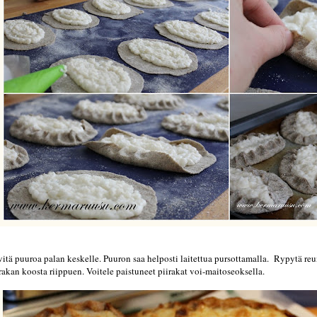
itä puuroa palan keskelle. Puuron saa helposti laitettua pursottamalla. Rypytä reu
rakan koosta riippuen. Voitele paistuneet piirakat voi-maitoseoksella.