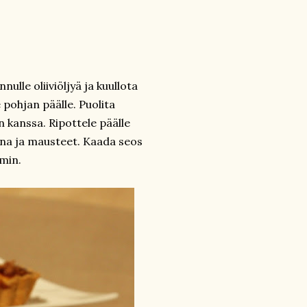
nulle oliiviöljyä ja kuullota
 pohjan päälle. Puolita
n kanssa. Ripottele päälle
una ja mausteet. Kaada seos
min.