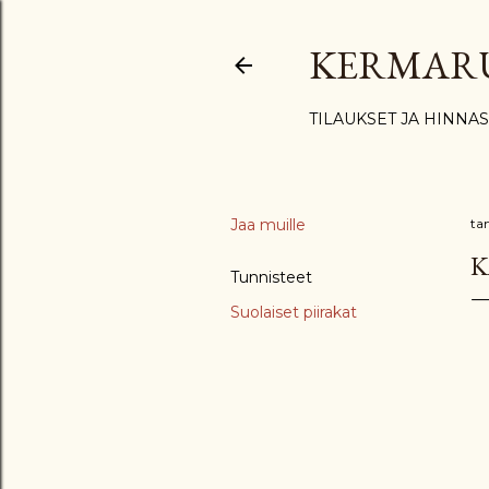
KERMAR
TILAUKSET JA HINNA
Jaa muille
ta
K
Tunnisteet
Suolaiset piirakat