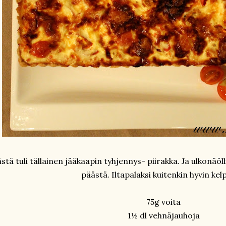
stä tuli tällainen jääkaapin tyhjennys- piirakka. Ja ulkonäöl
päästä. Iltapalaksi kuitenkin hyvin kelpa
75g voita
1½ dl vehnäjauhoja