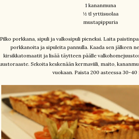
1 kananmuna
½ tl yrttisuolaa
mustapippuria
Pilko porkkana, sipuli ja valkosipuli pieneksi. Laita paistinpan
porkkanoita ja sipuleita pannulla. Kaada sen jälkeen ne
kirsikkatomaatit ja lisää täytteen päälle valkohomejuusto
juustoraaste. Sekoita keskenään kermaviili, maito, kananm
vuokaan. Paista 200 asteessa 30-40 