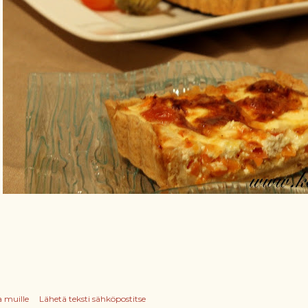
a muille
Lähetä teksti sähköpostitse