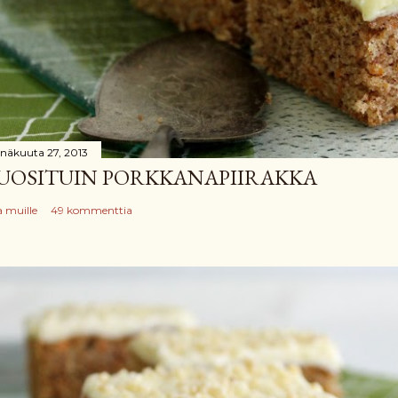
inäkuuta 27, 2013
UOSITUIN PORKKANAPIIRAKKA
a muille
49 kommenttia