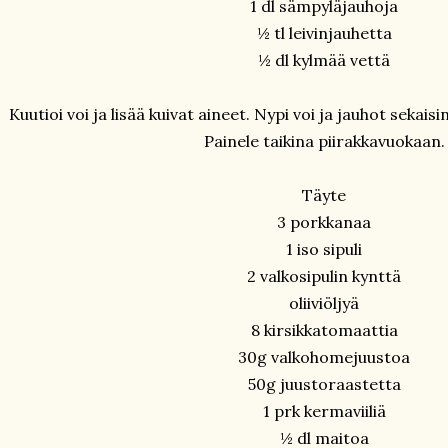
1 dl sämpyläjauhoja
½ tl leivinjauhetta
½ dl kylmää vettä
Kuutioi voi ja lisää kuivat aineet. Nypi voi ja jauhot sekaisi
Painele taikina piirakkavuokaan.
Täyte
3 porkkanaa
1 iso sipuli
2 valkosipulin kynttä
oliiviöljyä
8 kirsikkatomaattia
30g valkohomejuustoa
50g juustoraastetta
1 prk kermaviiliä
½ dl maitoa