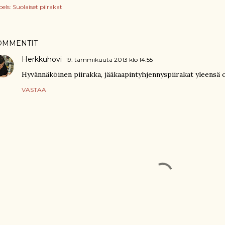
els:
Suolaiset piirakat
OMMENTIT
Herkkuhovi
19. tammikuuta 2013 klo 14.55
Hyvännäköinen piirakka, jääkaapintyhjennyspiirakat yleensä on
VASTAA