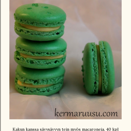
Kakun kanssa sävysävyyn tein myös macaroneja, 40 kpl