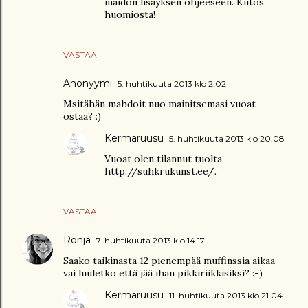
maidon lisäyksen ohjeeseen. Kiitos
huomiosta!
VASTAA
Anonyymi
5. huhtikuuta 2013 klo 2.02
Msitähän mahdoit nuo mainitsemasi vuoat
ostaa? :)
Kermaruusu
5. huhtikuuta 2013 klo 20.08
Vuoat olen tilannut tuolta
http://suhkrukunst.ee/.
VASTAA
Ronja
7. huhtikuuta 2013 klo 14.17
Saako taikinasta 12 pienempää muffinssia aikaa
vai luuletko että jää ihan pikkiriikkisiksi? :-)
Kermaruusu
11. huhtikuuta 2013 klo 21.04