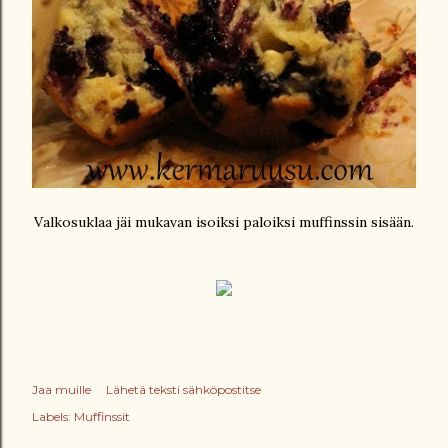
Valkosuklaa jäi mukavan isoiksi paloiksi muffinssin sisään.
Jaa muille
Lähetä teksti sähköpostitse
Labels:
Muffinssit