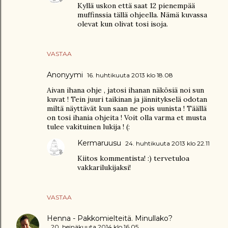
Kyllä uskon että saat 12 pienempää
muffinssia tällä ohjeella. Nämä kuvassa
olevat kun olivat tosi isoja.
VASTAA
Anonyymi
16. huhtikuuta 2013 klo 18.08
Aivan ihana ohje , jatosi ihanan näkösiä noi sun
kuvat ! Tein juuri taikinan ja jännitykselä odotan
miltä näyttävät kun saan ne pois uunista ! Täällä
on tosi ihania ohjeita ! Voit olla varma et musta
tulee vakituinen lukija ! (:
Kermaruusu
24. huhtikuuta 2013 klo 22.11
Kiitos kommentista! :) tervetuloa
vakkarilukijaksi!
VASTAA
Henna - Pakkomielteitä. Minullako?
20. heinäkuuta 2014 klo 16.05