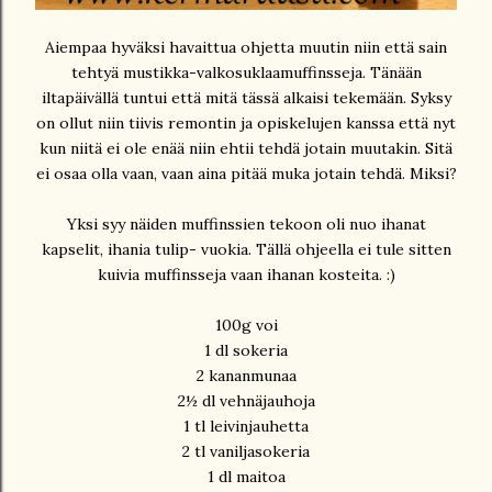
Aiempaa hyväksi havaittua ohjetta muutin niin että sain
tehtyä mustikka-valkosuklaamuffinsseja. Tänään
iltapäivällä tuntui että mitä tässä alkaisi tekemään. Syksy
on ollut niin tiivis remontin ja opiskelujen kanssa että nyt
kun niitä ei ole enää niin ehtii tehdä jotain muutakin. Sitä
ei osaa olla vaan, vaan aina pitää muka jotain tehdä. Miksi?
Yksi syy näiden muffinssien tekoon oli nuo ihanat
kapselit, ihania tulip- vuokia. Tällä ohjeella ei tule sitten
kuivia muffinsseja vaan ihanan kosteita. :)
100g voi
1 dl sokeria
2 kananmunaa
2½ dl vehnäjauhoja
1 tl leivinjauhetta
2 tl vaniljasokeria
1 dl maitoa