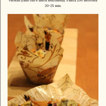
vuokiin (tällä tuli 6 iiisoa muffinssia). Paista 200 asteessa
20-25 min.