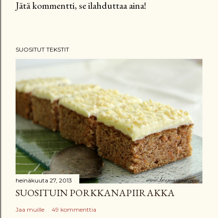
Jätä kommentti, se ilahduttaa aina!
L
ä
h
SUOSITUT TEKSTIT
e
t
ä
k
o
m
m
e
n
t
t
heinäkuuta 27, 2013
SUOSITUIN PORKKANAPIIRAKKA
i
Jaa muille
49 kommenttia