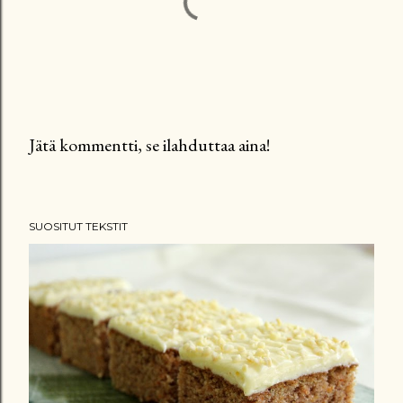
Jätä kommentti, se ilahduttaa aina!
L
ä
h
SUOSITUT TEKSTIT
e
t
ä
k
o
m
m
e