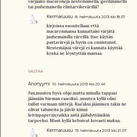
värjääkö macaroneja nestemäisellä, geelimäisellä
tai jauhemaisella elintarvikevärillä?
Kermaruusu
8. helmikuuta 2013 klo 18.57
kirjoissa suositellaan että
macaronmassa kannattaisi värjätä
jauhemaisilla väreillä. Itse käytän
pastavärejä ja hyvin on onnistunut.
Nestemäisiä värejä ei kannata käyttää
koska ne löystyttää massaa.
VASTAA
Anonyymi
10. helmikuuta 2013 klo 20.49
Juu,muuten hyvä ohje,mutta minulla tuppasi
jäämään hieman raaoiksi...muuten kyllä olisi
tullut varmaan nättejä. Raa'aksi jäämisen takia ne
olivat tahmeita ja jäivät kiinni
leivinpaperiin,vaikka niitä jäähdyttäisikin
tarpeeksi. Muut kyllä kehuivat kovasti makua.
Kermaruusu
13. helmikuuta 2013 klo 21.07