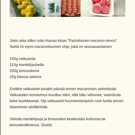
Jokin aika sitten ostin ihanan kirjan "Pariisilainen macaron-leivos".
Siellä oli myös macaronkuorien ohje, joka on seuraavanlainen
100g valkuaista
110g mantelijauhetta
200g tomusokeria
25g hienoa sokeria
Erottele valkuaiset ainakin päivää ennen macaronien valmistusta.
Valkuaisten koostumus muuttuu siten, että sitko vähenee, vaahdosta
tulee kuohkeampi. Ota valkuaiset huoneenlämpöön noin tuntia ennen
leipomisen aloittamista.
Sekoita mantelijauje ja tomusokeri keskenään kulhossa tai
tehosekoittimessa. Siivilöi.