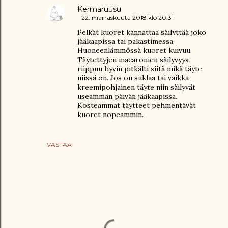
Kermaruusu
22. marraskuuta 2018 klo 20.31
Pelkät kuoret kannattaa säilyttää joko
jääkaapissa tai pakastimessa.
Huoneenlämmössä kuoret kuivuu.
Täytettyjen macaronien säilyvyys
riippuu hyvin pitkälti siitä mikä täyte
niissä on. Jos on suklaa tai vaikka
kreemipohjainen täyte niin säilyvät
useamman päivän jääkaapissa.
Kosteammat täytteet pehmentävät
kuoret nopeammin.
VASTAA