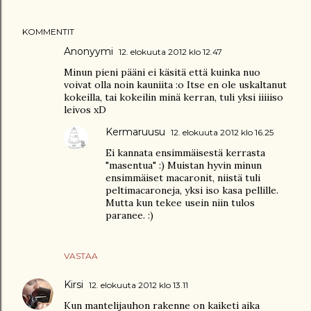
KOMMENTIT
Anonyymi
12. elokuuta 2012 klo 12.47
Minun pieni pääni ei käsitä että kuinka nuo
voivat olla noin kauniita :o Itse en ole uskaltanut
kokeilla, tai kokeilin minä kerran, tuli yksi iiiiiso
leivos xD
Kermaruusu
12. elokuuta 2012 klo 16.25
Ei kannata ensimmäisestä kerrasta
"masentua" :) Muistan hyvin minun
ensimmäiset macaronit, niistä tuli
peltimacaroneja, yksi iso kasa pellille.
Mutta kun tekee usein niin tulos
paranee. :)
VASTAA
Kirsi
12. elokuuta 2012 klo 13.11
Kun mantelijauhon rakenne on kaiketi aika