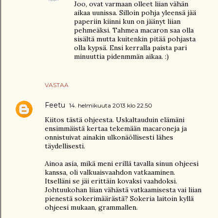
Joo, ovat varmaan olleet liian vähän
aikaa uunissa. Silloin pohja yleensä jää
paperiin kiinni kun on jäänyt liian
pehmeäksi. Tahmea macaron saa olla
sisältä mutta kuitenkin pitää pohjasta
olla kypsä. Ensi kerralla paista pari
minuuttia pidenmmän aikaa. :)
VASTAA
Feetu
14. helmikuuta 2013 klo 22.50
Kiitos tästä ohjeesta. Uskaltauduin elämäni
ensimmäistä kertaa tekemään macaroneja ja
onnistuivat ainakin ulkonäöllisesti lähes
täydellisesti.
Ainoa asia, mikä meni erillä tavalla sinun ohjeesi
kanssa, oli valkuaisvaahdon vatkaaminen.
Itselläni se jäi erittäin kovaksi vaahdoksi.
Johtuukohan liian vähästä vatkaamisesta vai liian
pienestä sokerimäärästä? Sokeria laitoin kyllä
ohjeesi mukaan, grammallen.