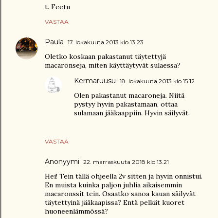
t. Feetu
VASTAA
Paula
17. lokakuuta 2013 klo 13.23
Oletko koskaan pakastanut täytettyjä
macaronseja, miten käyttäytyvät sulaessa?
Kermaruusu
18. lokakuuta 2013 klo 15.12
Olen pakastanut macaroneja. Niitä
pystyy hyvin pakastamaan, ottaa
sulamaan jääkaappiin. Hyvin säilyvät.
VASTAA
Anonyymi
22. marraskuuta 2018 klo 13.21
Hei! Tein tällä ohjeella 2v sitten ja hyvin onnistui.
En muista kuinka paljon juhlia aikaisemmin
macaronssit tein. Osaatko sanoa kauan säilyvät
täytettyinä jääkaapissa? Entä pelkät kuoret
huoneenlämmössä?