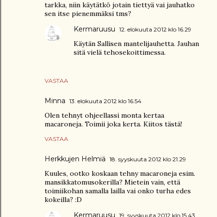
tarkka, niin käytätkö jotain tiettyä vai jauhatko
sen itse pienemmäksi tms?
Kermaruusu
12. elokuuta 2012 klo 16.29
Käytän Sallisen mantelijauhetta. Jauhan
sitä vielä tehosekoittimessa.
VASTAA
Minna
13. elokuuta 2012 klo 16.54
Olen tehnyt ohjeellassi monta kertaa
macaroneja. Toimii joka kerta. Kiitos tästä!
VASTAA
Herkkujen Helmiä
18. syyskuuta 2012 klo 21.29
Kuules, ootko koskaan tehny macaroneja esim.
mansikkatomusokerilla? Mietein vain, että
toimiikohan samalla lailla vai onko turha edes
kokeilla? :D
Kermaruusu
19. syyskuuta 2012 klo 15.43