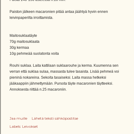
Paiston jälkeen macaronien pitää antaa jäähtyä hyvin ennen
leivinpaperilta irroittamista.
Maitosuklaatäyte
70g maitosuklaata
30g kermaa
10g pehmeää suolatonta voita
Rouhi suklaa. Laita kattilaan suklaarouhe ja kerma. Kuumenna sen
verran että suklaa sulaa, massasta tulee tasaista. Lisää pehmeä voi
pieninä nokareina. Sekoita tasaiseksi. Laita massa hetkeksi
jääkaappiin jähmettymään. Pursota täyte macaronien täytteeksi.
Annoksesta riittää n.25 macaroniin.
Jaa muille
Lähetä teksti sähköpostitse
Labels:
Leivokset