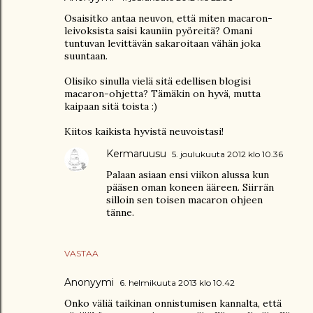
Osaisitko antaa neuvon, että miten macaron-
leivoksista saisi kauniin pyöreitä? Omani
tuntuvan levittävän sakaroitaan vähän joka
suuntaan.
Olisiko sinulla vielä sitä edellisen blogisi
macaron-ohjetta? Tämäkin on hyvä, mutta
kaipaan sitä toista :)
Kiitos kaikista hyvistä neuvoistasi!
Kermaruusu
5. joulukuuta 2012 klo 10.36
Palaan asiaan ensi viikon alussa kun
pääsen oman koneen ääreen. Siirrän
silloin sen toisen macaron ohjeen
tänne.
VASTAA
Anonyymi
6. helmikuuta 2013 klo 10.42
Onko väliä taikinan onnistumisen kannalta, että