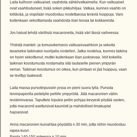
Laita kulhoon valkuaiset, vaahdota sähkövatkaimella. Kun valkuaiset
ovat vaahtoutuneet, lisää sokeri pikkuhiljaa. Vatkaa, kunnes vaahto on
kiiltävää, ja vispilään muodostuu nostettaessa teräviä huippuja. Varo
kuitenkaan sekoittamasta vaahdosta liian kovaa tai kokkareista.
Jos haluat tehdä värillisiä macaroneita, lisää väri tässä vaiheessa.
Yhdistä manteli- ja tomusokeriseos valkuaisvaahtoon ja sekoita
tasaiseksi taikinaksi nuolijalla nostellen. Jatka nostelua, kunnes taikina
on hyvin sekoittunut, muttei kuitenkaan liian juoksevaa. Voit kokeilla
taikinan koostumusta nostamalla sitä lautaselle pienen ympyrän
verran. Taikinan koostumus on oikea, kun pintaan ei jää huippua, vaan
se levittyy laakeasti.
Laita massa pursotinpussiin jossa on pieni suora tylla. Pursota
leivinpaperilla peitetylle pellille ympyröitä. Jätä macaronien väliin
leviämisvaraa. Taputtele lopuksi pellin pohjaa kevyesti pöytää vasten,
jotta macaronit asettuisivat kauniisti ja mahdolliset ilmakuplat
hajoaisivat.
Anna macaronien kuivahtaa pöydällä n.30 min, jotta niihin muodostuu
rapea kuori.
Paista 140-150 asteessa n.10 min.