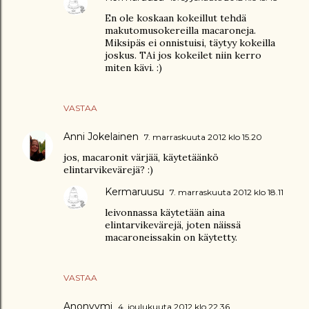
En ole koskaan kokeillut tehdä
makutomusokereilla macaroneja.
Miksipäs ei onnistuisi, täytyy kokeilla
joskus. TAi jos kokeilet niin kerro
miten kävi. :)
VASTAA
Anni Jokelainen
7. marraskuuta 2012 klo 15.20
jos, macaronit värjää, käytetäänkö
elintarvikevärejä? :)
Kermaruusu
7. marraskuuta 2012 klo 18.11
leivonnassa käytetään aina
elintarvikevärejä, joten näissä
macaroneissakin on käytetty.
VASTAA
Anonyymi
4. joulukuuta 2012 klo 22.36