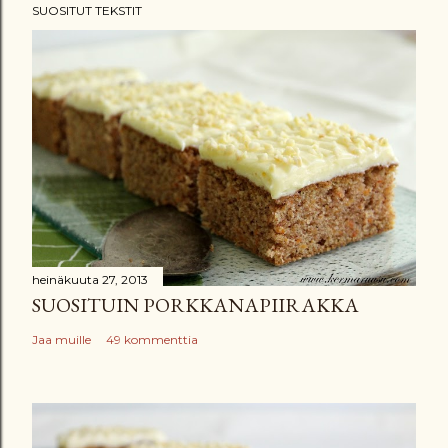
SUOSITUT TEKSTIT
e
t
ä
k
o
m
m
e
n
t
t
heinäkuuta 27, 2013
SUOSITUIN PORKKANAPIIRAKKA
i
Jaa muille
49 kommenttia