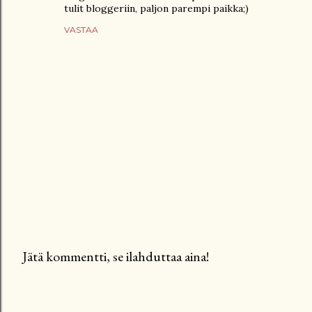
tulit bloggeriin, paljon parempi paikka;)
VASTAA
Jätä kommentti, se ilahduttaa aina!
L
ä
h