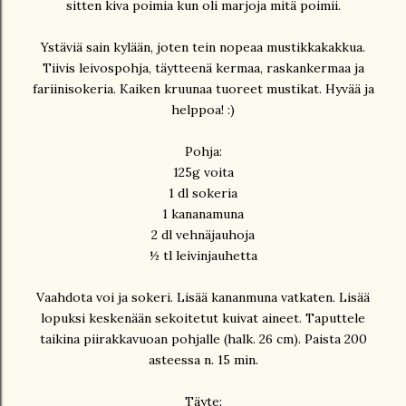
sitten kiva poimia kun oli marjoja mitä poimii.
Ystäviä sain kylään, joten tein nopeaa mustikkakakkua.
Tiivis leivospohja, täytteenä kermaa, raskankermaa ja
fariinisokeria. Kaiken kruunaa tuoreet mustikat. Hyvää ja
helppoa! :)
Pohja:
125g voita
1 dl sokeria
1 kananamuna
2 dl vehnäjauhoja
½ tl leivinjauhetta
Vaahdota voi ja sokeri. Lisää kananmuna vatkaten. Lisää
lopuksi keskenään sekoitetut kuivat aineet. Taputtele
taikina piirakkavuoan pohjalle (halk. 26 cm). Paista 200
asteessa n. 15 min.
Täyte: