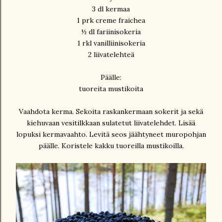
3 dl kermaa
1 prk creme fraichea
½ dl fariinisokeria
1 rkl vanilliinisokeria
2 liivatelehteä
Päälle:
tuoreita mustikoita
Vaahdota kerma. Sekoita raskankermaan sokerit ja sekä
kiehuvaan vesitilkkaan sulatetut liivatelehdet. Lisää
lopuksi kermavaahto. Levitä seos jäähtyneet muropohjan
päälle. Koristele kakku tuoreilla mustikoilla.