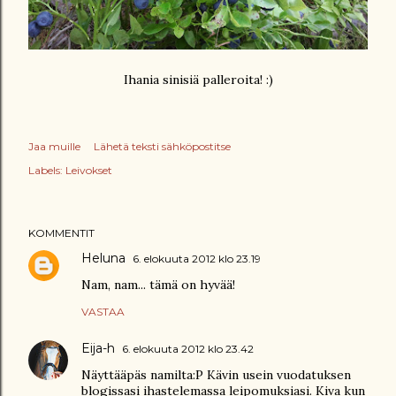
Ihania sinisiä palleroita! :)
Jaa muille
Lähetä teksti sähköpostitse
Labels:
Leivokset
KOMMENTIT
Heluna
6. elokuuta 2012 klo 23.19
Nam, nam... tämä on hyvää!
VASTAA
Eija-h
6. elokuuta 2012 klo 23.42
Näyttääpäs namilta:P Kävin usein vuodatuksen
blogissasi ihastelemassa leipomuksiasi. Kiva kun