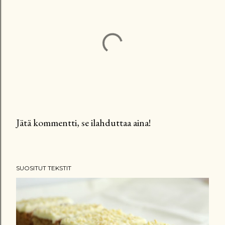
Jätä kommentti, se ilahduttaa aina!
L
ä
h
SUOSITUT TEKSTIT
e
t
ä
k