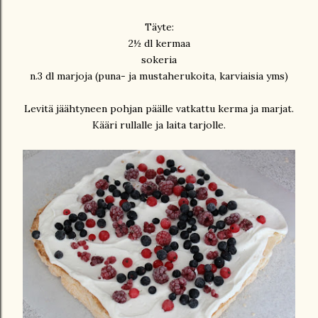
Täyte:
2½ dl kermaa
sokeria
n.3 dl marjoja (puna- ja mustaherukoita, karviaisia yms)
Levitä jäähtyneen pohjan päälle vatkattu kerma ja marjat.
Kääri rullalle ja laita tarjolle.