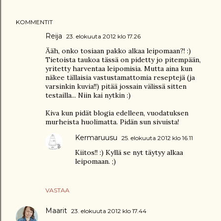
KOMMENTIT
Reija
23. elokuuta 2012 klo 17.26
Ääh, onko tosiaan pakko alkaa leipomaan?! :)
Tietoista taukoa tässä on pidetty jo pitempään,
yritetty harventaa leipomisia. Mutta aina kun
näkee tällaisia vastustamattomia reseptejä (ja
varsinkin kuvia!!) pitää jossain välissä sitten
testailla... Niin kai nytkin :)
Kiva kun pidät blogia edelleen, vuodatuksen
murheista huolimatta. Pidän sun sivuista!
Kermaruusu
25. elokuuta 2012 klo 16.11
Kiitos!! :) Kyllä se nyt täytyy alkaa
leipomaan. ;)
VASTAA
Maarit
23. elokuuta 2012 klo 17.44