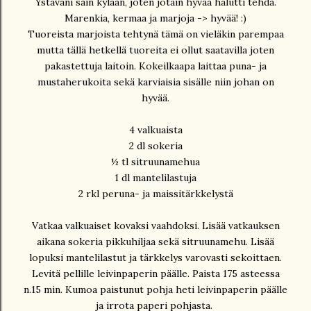
Ystäväni sain kylään, joten jotain hyvää halutti tehdä.
Marenkia, kermaa ja marjoja -> hyvää! :)
Tuoreista marjoista tehtynä tämä on vieläkin parempaa
mutta tällä hetkellä tuoreita ei ollut saatavilla joten
pakastettuja laitoin. Kokeilkaapa laittaa puna- ja
mustaherukoita sekä karviaisia sisälle niin johan on
hyvää.
4 valkuaista
2 dl sokeria
½ tl sitruunamehua
1 dl mantelilastuja
2 rkl peruna- ja maissitärkkelystä
Vatkaa valkuaiset kovaksi vaahdoksi. Lisää vatkauksen
aikana sokeria pikkuhiljaa sekä sitruunamehu. Lisää
lopuksi mantelilastut ja tärkkelys varovasti sekoittaen.
Levitä pellille leivinpaperin päälle. Paista 175 asteessa
n.15 min. Kumoa paistunut pohja heti leivinpaperin päälle
ja irrota paperi pohjasta.