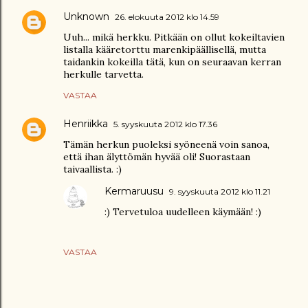
Unknown
26. elokuuta 2012 klo 14.59
Uuh... mikä herkku. Pitkään on ollut kokeiltavien
listalla kääretorttu marenkipäällisellä, mutta
taidankin kokeilla tätä, kun on seuraavan kerran
herkulle tarvetta.
VASTAA
Henriikka
5. syyskuuta 2012 klo 17.36
Tämän herkun puoleksi syöneenä voin sanoa,
että ihan älyttömän hyvää oli! Suorastaan
taivaallista. :)
Kermaruusu
9. syyskuuta 2012 klo 11.21
:) Tervetuloa uudelleen käymään! :)
VASTAA