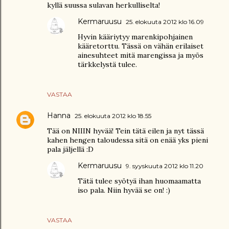
kyllä suussa sulavan herkulliselta!
Kermaruusu
25. elokuuta 2012 klo 16.09
Hyvin kääriytyy marenkipohjainen
kääretorttu. Tässä on vähän erilaiset
ainesuhteet mitä marengissa ja myös
tärkkelystä tulee.
VASTAA
Hanna
25. elokuuta 2012 klo 18.55
Tää on NIIIN hyvää! Tein tätä eilen ja nyt tässä
kahen hengen taloudessa sitä on enää yks pieni
pala jäljellä :D
Kermaruusu
9. syyskuuta 2012 klo 11.20
Tätä tulee syötyä ihan huomaamatta
iso pala. Niin hyvää se on! :)
VASTAA