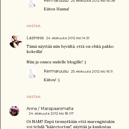
Kermaruusu
25. elokuuta 2012 klo 16.08
Kiitos Hanna!
VASTAA
Laziness
24. elokuuta 2012 klo 14.51
Tämä näyttää niin hyvältä, että on ehkä pakko
kokeilla!
Niin ja onnea uudelle blogille! :)
Kermaruusu
25. elokuuta 2012 klo 16.11
Kiitos! :)
VASTAA
Anna / Marsipaanimafia
24. elokuuta 2012 klo 18.07
Oi NAM!! Enpä tiennytkään että marengistakin
voi tehdä "kääretortun", näyttää ja kuulostaa