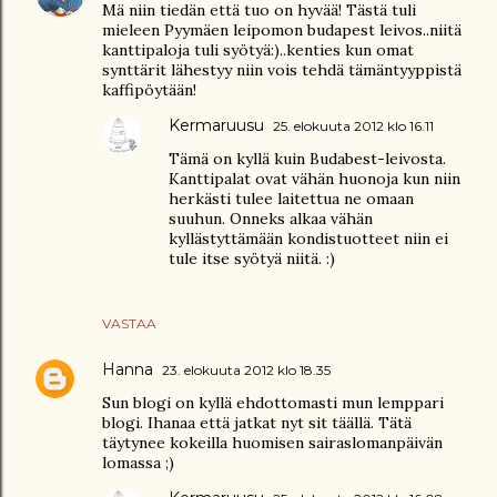
Mä niin tiedän että tuo on hyvää! Tästä tuli
mieleen Pyymäen leipomon budapest leivos..niitä
kanttipaloja tuli syötyä:)..kenties kun omat
synttärit lähestyy niin vois tehdä tämäntyyppistä
kaffipöytään!
Kermaruusu
25. elokuuta 2012 klo 16.11
Tämä on kyllä kuin Budabest-leivosta.
Kanttipalat ovat vähän huonoja kun niin
herkästi tulee laitettua ne omaan
suuhun. Onneks alkaa vähän
kyllästyttämään kondistuotteet niin ei
tule itse syötyä niitä. :)
VASTAA
Hanna
23. elokuuta 2012 klo 18.35
Sun blogi on kyllä ehdottomasti mun lemppari
blogi. Ihanaa että jatkat nyt sit täällä. Tätä
täytynee kokeilla huomisen sairaslomanpäivän
lomassa ;)