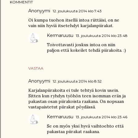
KOMMENTIT
Anonyymi
12. joulukuuta 2014 klo 7.43
Oi kumpa tuohon itsellä intoa riittäisi, on ne
vain niin hyviä itsetehdyt karjalanpiirakat.
Kermaruusu
13. joulukuuta 2014 klo 23.48
Toivottavasti joskus intoa on niin
paljon että kokeilet tehdä piirakoita. :)
VASTAA
Anonyymi
12. joulukuuta 2014 klo 8.52
Karjalanpiirakoita ei tule tehtyä kovin usein.
Sitten kun ryhdyn työhön teen isomman erän ja
pakastan osan piirakoista raakana. On nopsaan
vastapaistetut piirakat pöydässä.
Kermaruusu
13. joulukuuta 2014 klo 23.46
Se on myös yksi hyvä vaihtoehto että
pakastaa piirakat raakana.