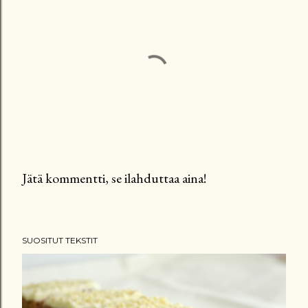
Jätä kommentti, se ilahduttaa aina!
L
ä
h
SUOSITUT TEKSTIT
e
t
ä
k