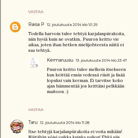
VASTAA
Raisa P
12. joulukuuta 2014 klo 10.29
Todella harvoin tulee tehtyä karjalanpiirakoita,
niin hyviä kuin ne ovatkin.. Puuron keitto vie
aikaa, joten ihan hetken mielijohteesta näitä ei
saa tehtyä..
Kermaruusu
13. joulukuuta 2014 klo 23.47
Puuron keitto tulee melkein itsekseen
kun keittää ensin vedessä riisit ja lisää
lopuksi vain kerman. Ei tarvitse koko
ajan hämmentää jos keittäisi pelkkään
maitoon. :)
VASTAA
Taru
12. joulukuuta 2014 klo 11.28
Itse tehtyjä karjalanpiirakoita ei voita mikään!
Näitähän söisi vaikka kuinka paljon! Ehkä siis