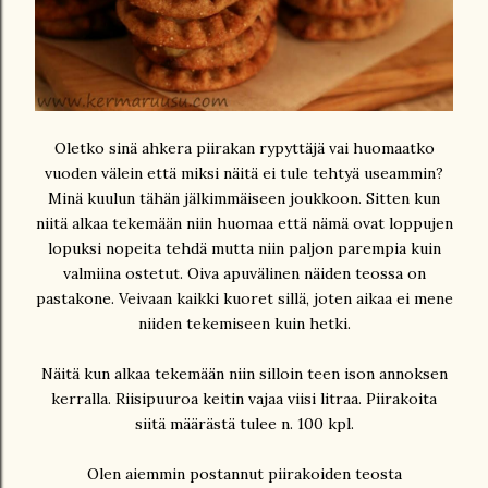
Oletko sinä ahkera piirakan rypyttäjä vai huomaatko
vuoden välein että miksi näitä ei tule tehtyä useammin?
Minä kuulun tähän jälkimmäiseen joukkoon. Sitten kun
niitä alkaa tekemään niin huomaa että nämä ovat loppujen
lopuksi nopeita tehdä mutta niin paljon parempia kuin
valmiina ostetut. Oiva apuvälinen näiden teossa on
pastakone. Veivaan kaikki kuoret sillä, joten aikaa ei mene
niiden tekemiseen kuin hetki.
Näitä kun alkaa tekemään niin silloin teen ison annoksen
kerralla. Riisipuuroa keitin vajaa viisi litraa. Piirakoita
siitä määrästä tulee n. 100 kpl.
Olen aiemmin postannut piirakoiden teosta