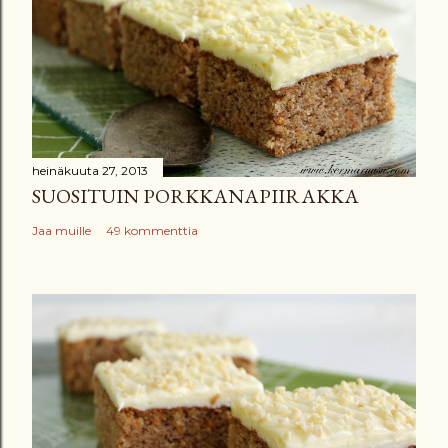
o
m
m
e
n
t
t
heinäkuuta 27, 2013
SUOSITUIN PORKKANAPIIRAKKA
i
Jaa muille
49 kommenttia