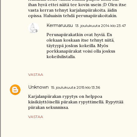
ihan hyvä ettei näitä tee kovin usein ;D Olen itse
vasta kerran tehnyt karjalanpiirakoita. äidin
opissa. Haluaisin tehdä perunapiirakoitakin.
Kermaruusu
13. joulukuuta 2014 klo 23.47
Perunapiirakatkin ovat hyviä. En
olekaan koskaan itse tehnyt niitä,
täytyypä joskus kokeilla. Myös
porkkanapiirakat voisi olla joskus
kokeilulistalla.
VASTAA
Unknown
15. joulukuuta 2015 klo 13.36
Karjalanpiirakan rypytys on helppoa
käsikäyttöisellä piirakan rypyttimellä. Rypyttää
piirakan sekunnissa.
VASTAA