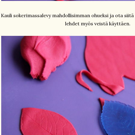
Kauli sokerimassalevy mahdollisimman ohueksi ja ota siitä m
lehdet myös veistä käyttäen.