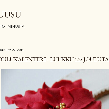
Siirry pääsisältöön
UUSU
STO
MINUSTA
ulukuuta 22, 2014
OULUKALENTERI - LUUKKU 22: JOULUT