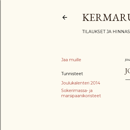
KERMAR
TILAUKSET JA HINNA
Jaa muille
jo
J
Tunnisteet
Joulukalenteri 2014
Sokerimassa- ja
marsipaanikoristeet