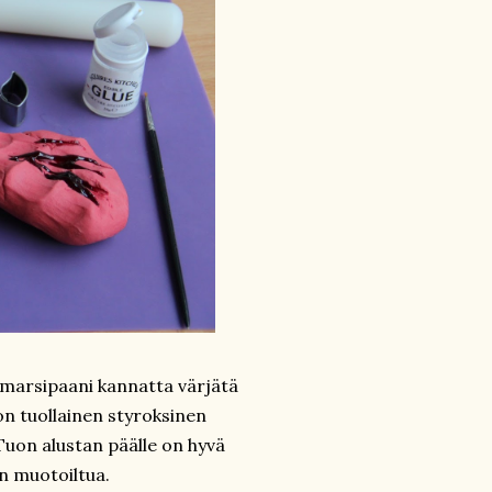
/marsipaani kannatta värjätä
on tuollainen styroksinen
Tuon alustan päälle on hyvä
in muotoiltua.