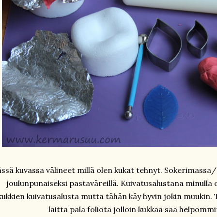
ssä kuvassa välineet millä olen kukat tehnyt. Sokerimassa
joulunpunaiseksi pastaväreillä. Kuivatusalustana minulla 
kukkien kuivatusalusta mutta tähän käy hyvin jokin muukin. 
laitta pala foliota jolloin kukkaa saa helpomm